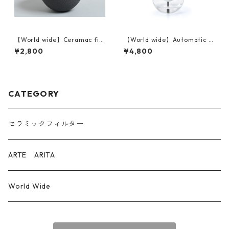
【World wide】Ceramac filt
【World wide】Automatic W
er 海外発送
ater Absorption Planter SUI
¥2,800
¥4,800
SUI 海外発送
CATEGORY
セラミックフィルター
ARTE ARITA
World Wide