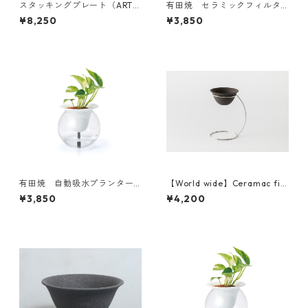
スタッキングプレート（ARTE
有田焼 セラミックフィルタ
ARITA）Japan domestic
ー＆ドリッパーセット（新
¥8,250
¥3,850
型）Japan domestic
有田焼 自動吸水プランターS
【World wide】Ceramac filt
UISUI Japan domestic
er ＆Stand Set 海外発送
¥3,850
¥4,200