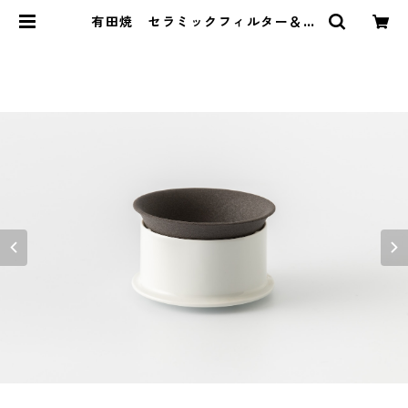
有田焼 セラミックフィルター＆ド
リッパーセット（新型）Japan do
mestic | 有限会社 久保田稔製陶
所（久右ヱ門）