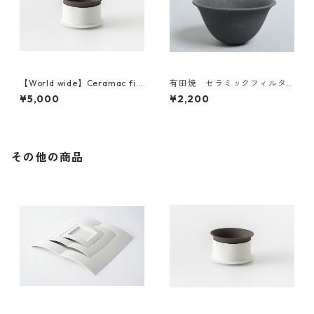
【World wide】Ceramac filt
有田焼 セラミックフィルタ
er ＆dripper set(New Type)
ー（単品）Japan domestic
¥5,000
¥2,200
海外発送
その他の商品