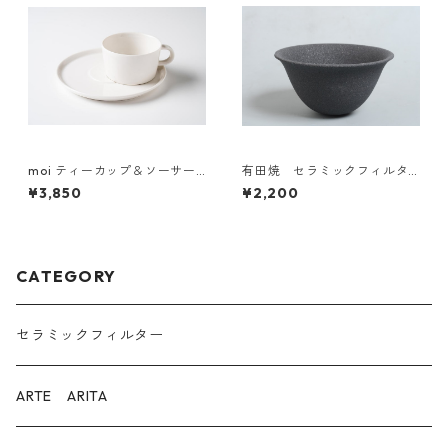
moi ティーカップ＆ソーサー
有田焼 セラミックフィルタ
（ARTE ARITA）Japan dom
ー（単品）Japan domestic
¥3,850
¥2,200
estic
CATEGORY
セラミックフィルター
ARTE ARITA