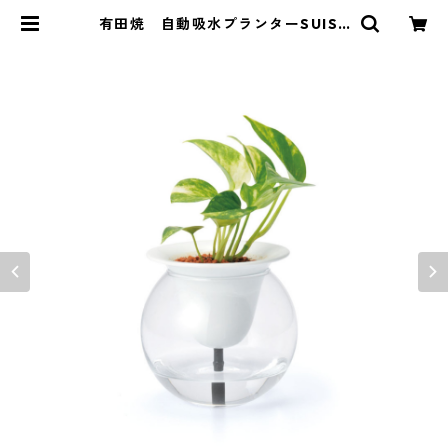
有田焼 自動吸水プランターSUISU
I Japan domestic | 有限会社 久
保田稔製陶所（久右ヱ門）