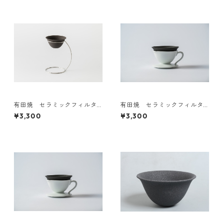
有田焼 セラミックフィルタ
有田焼 セラミックフィルタ
ー＆スタンドセット Japan do
ー＆ドリッパーセット（定
¥3,300
¥3,300
mestic
番）Japan domestic