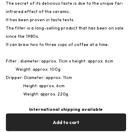
The secret of its delicious taste is due to the unique far-
infrared effect of the ceramic.
It has been proven in taste tests.
The filter is a long-selling product that has been on sale
since the 1980s.
It can brew two to three cups of coffee at a time.
Filter : diameter: approx. 11cm x height: approx. 6cm
Weight: approx. 100g
Dripper: Diameter: approx. 11cm
Height: approx. 6cm
Weight: approx. 220g
International shipping available
Add to cart