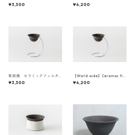
ー＆ドリッパーセット（定
er ＆dripper set 海外発送
¥3,300
¥4,200
番）Japan domestic
有田焼 セラミックフィルタ
【World wide】Ceramac filt
ー＆スタンドセット Japan do
er ＆Stand Set 海外発送
¥3,300
¥4,200
mestic