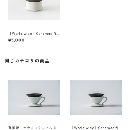
【World wide】Ceramac filt
er ＆dripper set(New Type)
¥5,000
海外発送
同じカテゴリの商品
有田焼 セラミックフィルタ
【World wide】Ceramac filt