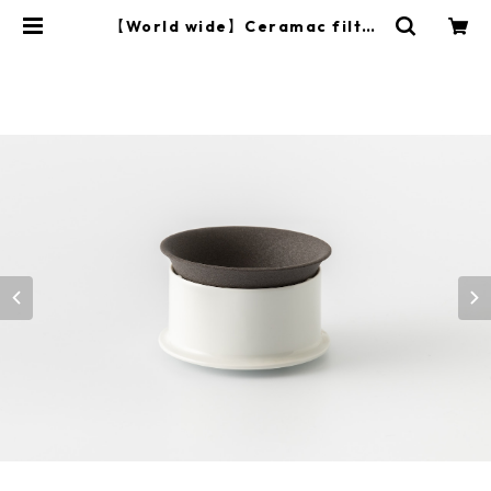
【World wide】Ceramac filter
＆dripper set(New Type)海外発
送 | 有限会社 久保田稔製陶所（久
右ヱ門）